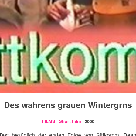
Des wahrens grauen Wintergrns
FILMS
·
Short Film
· 2000
 Test bezüglich der ersten Folge von Sittkomm. Bean